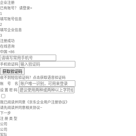
企业注册
已有账号？
请登录>
1
填写账号信息
2
填写企业信息
3
注册成功
在线咨询
中国 +86
手机验证码
获取验证码
收不到短信验证码？点击
获取语音验证码
账 号 名
设 置 密 码
我已阅读并同意
《京东企业用户注册协议》
请先阅读并同意相关协议~
下一步
注 册 类 型
公司
公司
军队