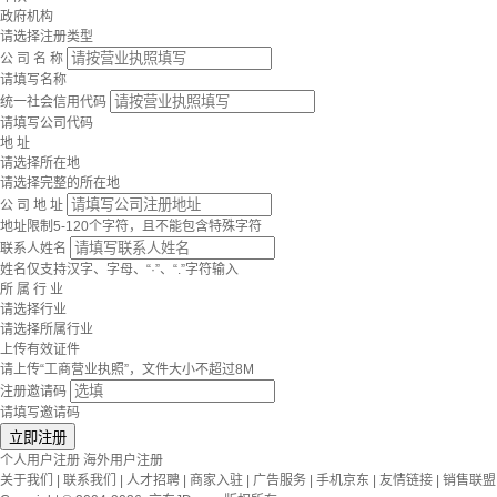
政府机构
请选择注册类型
公 司 名 称
请填写名称
统一社会信用代码
请填写公司代码
地 址
请选择所在地
请选择完整的所在地
公 司 地 址
地址限制5-120个字符，且不能包含特殊字符
联系人姓名
姓名仅支持汉字、字母、“·”、“.”字符输入
所 属 行 业
请选择行业
请选择所属行业
上传有效证件
请上传“工商营业执照”，文件大小不超过8M
注册邀请码
请填写邀请码
立即注册
个人用户注册
海外用户注册
关于我们
|
联系我们
|
人才招聘
|
商家入驻
|
广告服务
|
手机京东
|
友情链接
|
销售联