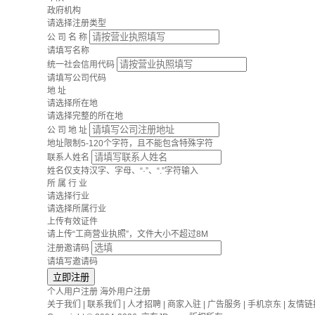
政府机构
请选择注册类型
公 司 名 称
请填写名称
统一社会信用代码
请填写公司代码
地 址
请选择所在地
请选择完整的所在地
公 司 地 址
地址限制5-120个字符，且不能包含特殊字符
联系人姓名
姓名仅支持汉字、字母、“·”、“.”字符输入
所 属 行 业
请选择行业
请选择所属行业
上传有效证件
请上传“工商营业执照”，文件大小不超过8M
注册邀请码
请填写邀请码
立即注册
个人用户注册
海外用户注册
关于我们
|
联系我们
|
人才招聘
|
商家入驻
|
广告服务
|
手机京东
|
友情链