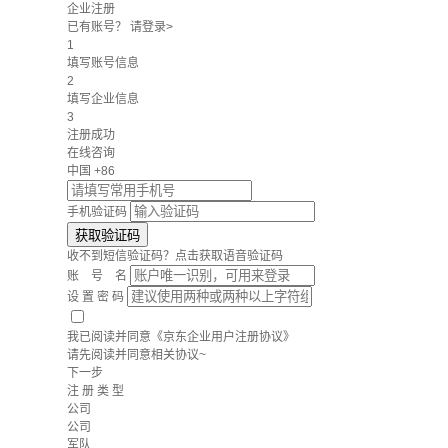
企业注册
已有账号？
请登录>
1
填写账号信息
2
填写企业信息
3
注册成功
在线咨询
中国 +86
手机验证码
获取验证码
收不到短信验证码？点击
获取语音验证码
账 号 名
设 置 密 码
我已阅读并同意
《京东企业用户注册协议》
请先阅读并同意相关协议~
下一步
注 册 类 型
公司
公司
军队